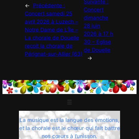
Suivante :
←
Précédente :
Concert
Concert samedi 25
dimanche
avril 2026 à Luzech –
28 juin
Notre Dame de L’Île –
2026 à 17 h
La chorale de Douelle
30 – Eglise
reçoit la chorale de
de Douelle
Pérignat-sur-Allier (63)
→
La musique est la langue des émotions,
et la chorale est le chœur qui fait battre
nos cœurs à l’unisson.